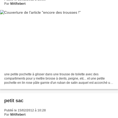
Par
MARebert
une petite pochette à glisser dans une trousse de toilette avec des
compartiments pour y mettre brosse à dents, peigne, etc... et une petite
pochette en lin rose pâle garnie d'un ruban de satin auquel est accorché un
petit coeur. On peut glisser une...
petit sac
Publié le 15/02/2012 à 10:28
Par
MARebert