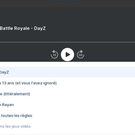
 Battle Royale - DayZ
 DayZ
 a 13 ans (et vous l'avez ignoré)
e (littéralement)
im Rayan
 toutes les règles
s les jeux vidéo