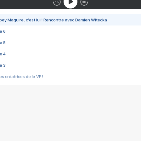
bey Maguire, c'est lui ! Rencontre avec Damien Witecka
e 6
e 5
e 4
e 3
s créatrices de la VF !
e 2
e 1
e Mektoub My Love arrive enfin ! Rencontre avec Shaïn Boumedine et Sal
i : après Toni en famille
elle réalise le bouleversant Dites lui que je l'aime